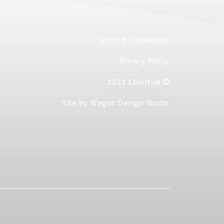
Terms & Conditions
Privacy Policy
2021 Colorfud ©
Site by Wagon Design Studio